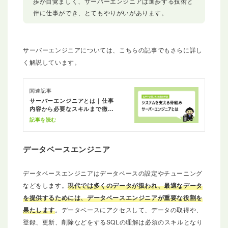
歩が目覚ましく、サーバーエンジニアは進歩する技術と
伴に仕事ができ、とてもやりがいがあります。
サーバーエンジニアについては、こちらの記事でもさらに詳し
く解説しています。
関連記事
サーバーエンジニアとは｜仕事
内容から必要なスキルまで徹底
解説
記事を読む
データベースエンジニア
データベースエンジニアはデータベースの設定やチューニング
などをします。
現代では多くのデータが扱われ、最適なデータ
を提供するためには、データベースエンジニアが重要な役割を
果たします
。データベースにアクセスして、データの取得や、
登録、更新、削除などをするSQLの理解は必須のスキルとなり