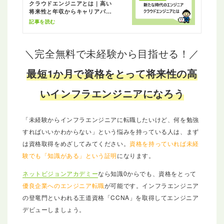
クラウドエンジニアとは｜高い
将来性と年収からキャリアパス
まで解説
記事を読む
＼完全無料で未経験から目指せる！／
最短1か月で資格をとって将来性の高
いインフラエンジニアになろう
「未経験からインフラエンジニアに転職したいけど、何を勉強
すればいいかわからない」という悩みを持っている人は、まず
は資格取得をめざしてみてください。
資格を持っていれば未経
験でも「知識がある」という証明
になります。
ネットビジョンアカデミー
なら知識0からでも、資格をとって
優良企業へのエンジニア転職
が可能です。インフラエンジニア
の登竜門といわれる王道資格「CCNA」を取得してエンジニア
デビューしましょう。