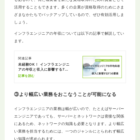
活用することもできます。多くの企業が資格取得のためにさま
ざまなかたちでバックアップしているので、ぜひ有効活用しま
しょう。
インフラエンジニアの年収については以下の記事で解説してい
ます。
関連記事
未経験OK！ インフラエンジニ
アの年収と収入に影響する7つ
の要素
記事を読む
③より幅広い業務をおこなうことが可能になる
インフラエンジニアの業務は幅が広いので、たとえばサーバー
エンジニアであっても、サーバーとネットワークは密接な関係
にあるため、ネットワークの知識も必要となります。より幅広
い業務を担当するためには、一つのジャンルにとらわれず幅広
い知識が求められます。