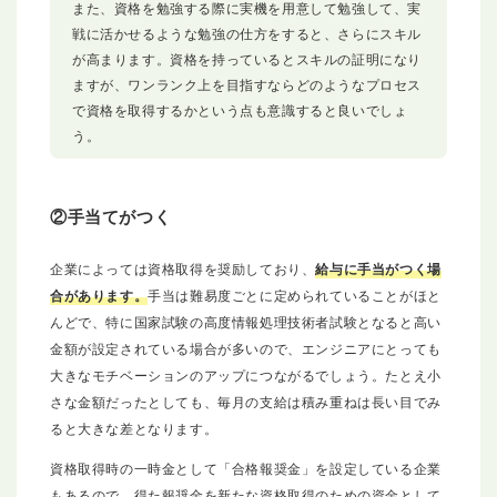
また、資格を勉強する際に実機を用意して勉強して、実
戦に活かせるような勉強の仕方をすると、さらにスキル
が高まります。資格を持っているとスキルの証明になり
ますが、ワンランク上を目指すならどのようなプロセス
で資格を取得するかという点も意識すると良いでしょ
う。
②手当てがつく
企業によっては資格取得を奨励しており、
給与に手当がつく場
合があります。
手当は難易度ごとに定められていることがほと
んどで、特に国家試験の高度情報処理技術者試験となると高い
金額が設定されている場合が多いので、エンジニアにとっても
大きなモチベーションのアップにつながるでしょう。たとえ小
さな金額だったとしても、毎月の支給は積み重ねは長い目でみ
ると大きな差となります。
資格取得時の一時金として「合格報奨金」を設定している企業
もあるので、得た報奨金を新たな資格取得のための資金として