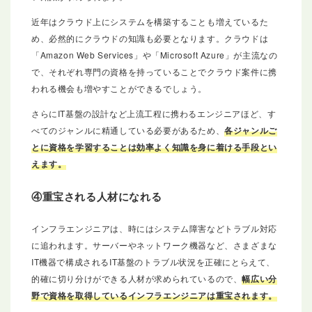
近年はクラウド上にシステムを構築することも増えているた
め、必然的にクラウドの知識も必要となります。クラウドは
「Amazon Web Services」や「Microsoft Azure」が主流なの
で、それぞれ専門の資格を持っていることでクラウド案件に携
われる機会も増やすことができるでしょう。
さらにIT基盤の設計など上流工程に携わるエンジニアほど、す
べてのジャンルに精通している必要があるため、
各ジャンルご
とに資格を学習することは効率よく知識を身に着ける手段とい
えます。
④重宝される人材になれる
インフラエンジニアは、時にはシステム障害などトラブル対応
に追われます。サーバーやネットワーク機器など、さまざまな
IT機器で構成されるIT基盤のトラブル状況を正確にとらえて、
的確に切り分けができる人材が求められているので、
幅広い分
野で資格を取得しているインフラエンジニアは重宝されます。