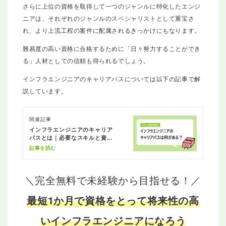
さらに上位の資格を取得して一つのジャンルに特化したエンジ
ニアは、それぞれのジャンルのスペシャリストとして重宝さ
れ、より上流工程の案件に配属されるきっかけにもなります。
難易度の高い資格に合格するために「日々努力することができ
る」人材としての信頼も得られるでしょう。
インフラエンジニアのキャリアパスについては以下の記事で解
説しています。
関連記事
インフラエンジニアのキャリア
パスとは｜必要なスキルと資格
を解説
記事を読む
＼完全無料で未経験から目指せる！／
最短1か月で資格をとって将来性の高
いインフラエンジニアになろう