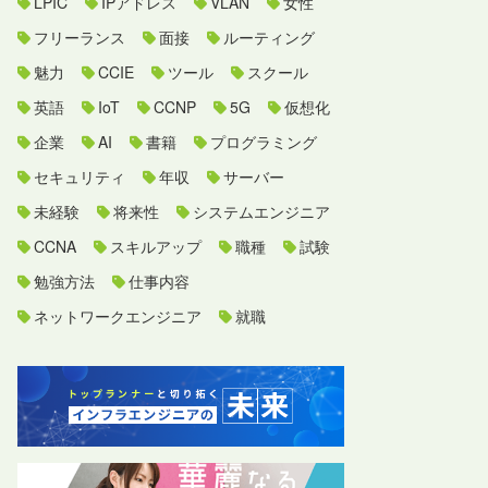
LPIC
IPアドレス
VLAN
女性
フリーランス
面接
ルーティング
魅力
CCIE
ツール
スクール
英語
IoT
CCNP
5G
仮想化
企業
AI
書籍
プログラミング
セキュリティ
年収
サーバー
未経験
将来性
システムエンジニア
CCNA
スキルアップ
職種
試験
勉強方法
仕事内容
ネットワークエンジニア
就職