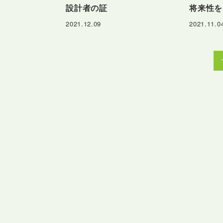
設計者の証
将来性を
2021.12.09
2021.11.0
投
稿
の
ペ
ー
ジ
送
り