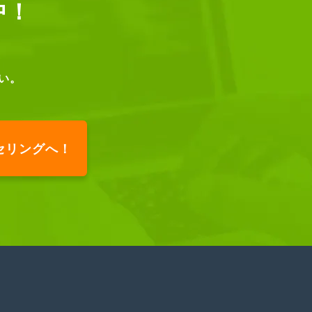
中！
い。
セリングへ！