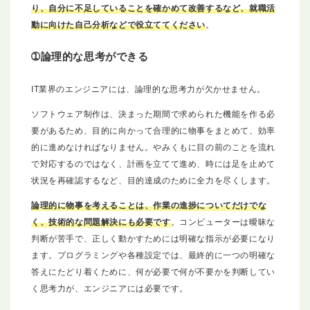
り、自分に不足していることを確かめて改善するなど、就職活
動に向けた自己分析などで役立ててください
。
➀論理的な思考ができる
IT業界のエンジニアには、論理的な思考力が欠かせません。
ソフトウェア制作は、決まった期間で求められた機能を作る必
要があるため、目的に向かって合理的に物事をまとめて、効率
的に進めなければなりません。やみくもに目の前のことを流れ
で対応するのではなく、計画を立てて進め、時には足を止めて
状況を再確認するなど、目的達成のために全力を尽くします。
論理的に物事を考えることは、作業の進捗についてだけでな
く、技術的な問題解決にも必要です
。コンピューターは曖昧な
判断が苦手で、正しく動かすためには明確な指示が必要になり
ます。プログラミングや各種設定では、最終的に一つの明確な
答えにたどり着くために、何が必要で何が不要かを判断してい
く思考力が、エンジニアには必要です。