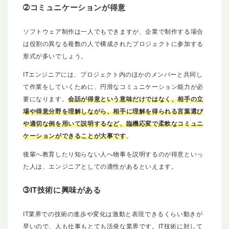
➁コミュニケーションが得意
ソフトウェア制作は一人でもできますが、企業で制作する場合
は役割の異なる複数の人で構成されたプロジェクトに参加する
形式が多いでしょう。
ITエンジニアには、プロジェクト内のほかのメンバーと共同し
て作業をしていくために、円滑なコミュニケーション能力が必
要になります。
会話が得意という意味だけではなく、相手の立
場や得意分野を理解しながら、相手に理解を得られる言葉選び
や適切な例を用いて説明するなど、臨機応変で柔軟なコミュニ
ケーションができることが大事です
。
後輩へ教育したり知らない人へ物事を説明するのが得意といっ
た人は、エンジニアとしての適性があるといえます。
➂IT技術に興味がある
IT業界での技術の進歩や変化は激動と表現できるくらい動きが
早いので、人も仕事もとても活発な業界です。IT技術に対して