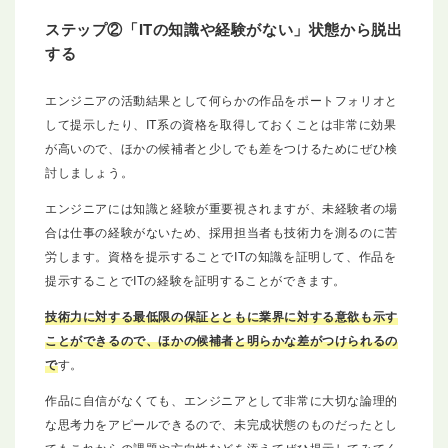
ステップ②「ITの知識や経験がない」状態から脱出
する
エンジニアの活動結果として何らかの作品をポートフォリオと
して提示したり、IT系の資格を取得しておくことは非常に効果
が高いので、ほかの候補者と少しでも差をつけるためにぜひ検
討しましょう。
エンジニアには知識と経験が重要視されますが、未経験者の場
合は仕事の経験がないため、採用担当者も技術力を測るのに苦
労します。資格を提示することでITの知識を証明して、作品を
提示することでITの経験を証明することができます。
技術力に対する最低限の保証とともに業界に対する意欲も示す
ことができるので、ほかの候補者と明らかな差がつけられるの
で
す。
作品に自信がなくても、エンジニアとして非常に大切な論理的
な思考力をアピールできるので、未完成状態のものだったとし
てもこれからの課題や方向性などを添えてぜひ提示してみてく