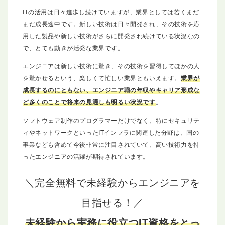
ITの活用は日々進歩し続けていますが、業界としては若くまだ
まだ成長途中です。新しい技術は日々開発され、その技術を応
用した製品や新しい技術がさらに開発され続けている状況なの
で、とても動きが活発な業界です。
エンジニアは新しい技術に驚き、その技術を習得してほかの人
を驚かせるという、楽しくて忙しい業界ともいえます。
業界が
成長するのにともない、エンジニア職の年収やキャリア形成な
ど多くのことで将来の見通しも明るい状況です
。
ソフトウェア制作のプログラマーだけでなく、特にセキュリテ
ィやネットワークといったITインフラに関連した分野は、国の
事業なども含めて今後非常に注目されていて、高い技術力を持
ったエンジニアの活躍が期待されています。
＼完全無料で未経験からエンジニアを
目指せる！／
未経験から実務に役立つIT資格をとっ