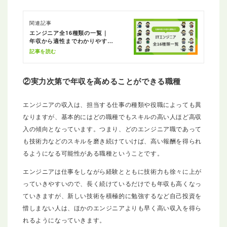
関連記事
エンジニア全16種類の一覧｜
年収から適性までわかりやすく
解説
記事を読む
②実力次第で年収を高めることができる職種
エンジニアの収入は、担当する仕事の種類や役職によっても異
なりますが、基本的にはどの職種でもスキルの高い人ほど高収
入の傾向となっています。つまり、どのエンジニア職であって
も技術力などのスキルを磨き続けていけば、高い報酬を得られ
るようになる可能性がある職種ということです。
エンジニアは仕事をしながら経験とともに技術力も徐々に上が
っていきやすいので、長く続けているだけでも年収も高くなっ
ていきますが、新しい技術を積極的に勉強するなど自己投資を
惜しまない人は、ほかのエンジニアよりも早く高い収入を得ら
れるようになっていきます。