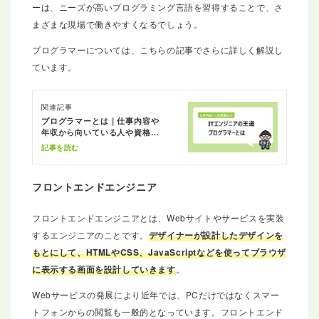
ーは、ニーズが高いプログラミング言語を習得することで、さ
まざまな現場で働きやすくなるでしょう。
プログラマーについては、こちらの記事でさらに詳しく解説し
ています。
関連記事
プログラマーとは｜仕事内容や
年収から向いている人や資格ま
とめ
記事を読む
フロントエンドエンジニア
フロントエンドエンジニアとは、Webサイトやサービスを実装
するエンジニアのことです。
デザイナーが設計したデザインを
もとにして、HTMLやCSS、JavaScriptなどを使ってブラウザ
に表示する画面を設計していきます
。
Webサービスの発展により近年では、PCだけではなくスマー
トフォンからの閲覧も一般的となっています。フロントエンド