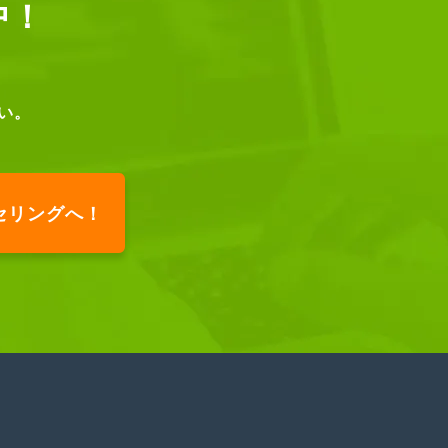
中！
い。
セリングへ！