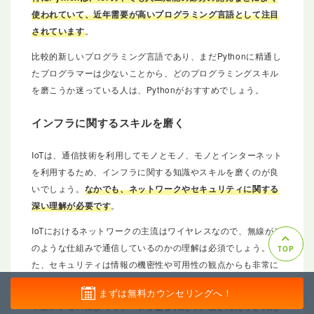
使われていて、近年需要が高いプログラミング言語として注目
されています
。
比較的新しいプログラミング言語であり、まだPythonに精通し
たプログラマーは少ないことから、どのプログラミングスキル
を磨こうか迷っている人は、Pythonがおすすめでしょう。
インフラに関するスキルを磨く
IoTは、通信技術を利用してモノとモノ、モノとインターネット
を利用するため、インフラに関する知識やスキルを磨くのが良
いでしょう。
なかでも、ネットワークやセキュリティに関する
深い理解が必要です
。
IoTにおけるネットワークの主流はワイヤレスなので、無線がど
のような仕組みで通信しているのかの理解は必須でしょう。ま
TOP
た、セキュリティは情報の機密性や可用性の観点からも非常に
重要です。
まずは無料カウンセリングへ！
不正アクセスによってデータが盗まれたり、改ざんたりされた