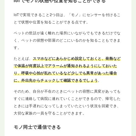
IoTでモノの状態や位置を知ることができる
IoTで実現できること2つ目は、「モノ」にセンサーを付けるこ
とで状態や位置を知ることができる点です。
ペットの世話が遠く離れた場所にいながらでもできるだけでな
く、ペットの状態や部屋のどこにいるのかを知ることもできま
す。
たとえば、
スマホなどにあらかじめ設定しておくと、発熱など
で体温が何度以上でアラームが通知されるようにしておいた
り、呼吸や心拍が乱れているなど少しでも異常があった場合
に、外出先からチェックして確認できるでしょう
。
そのため、自分が不在のときにペットの容態に異変があっても
すぐに連絡して病院に連れていくことができるので、帰宅した
ときには手遅れになってしまっていたという状況を回避でき、
大切な家族の一員を守ることができます。
モノ同士で通信できる