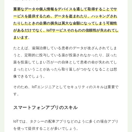
重要なデータや個人情報を
デバイスを通して
取得することでサ
ービスを提供するため、データを盗まれたり、ハッキングされ
たりしたときの企業の損失は莫大な金額になってしまう可能性
があるだけでなく、IoTサービスそのものの信頼性が失われてし
まいます
。
たとえば、遠隔治療している患者のデータが改ざんされてしま
うと、定期的に投与している薬が投薬されなかったり、誤った
薬を投薬してしまい万が一の自体として患者の命が失われてし
まったということがあったら取り返しがつかなくなることは想
像できるでしょう。
そのため、IoTエンジニアとしてセキュリティのスキルは重要で
す。
スマートフォンアプリのスキル
IoTでは、タクシーの配車アプリなどのように多くの場合アプリ
を使って提供することが多いでしょう。