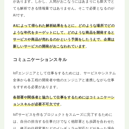
があります。しかし、人間がおこなうにはあまりにも膨大でと
ても解析できる情報量ではありません。そこで必要となるのが
AIです。
AIによって得られた解析結果をもとに、どのような場所でどの
ような年代をターゲットにして、どのような商品を開発すると
サービスや商品が売れるのかという予測をしたうえで、企業は
新しいサービスの開発がおこなわれています
。
コミュニケーションスキル
IoTエンジニアとして仕事をするためには、サービスやシステム
全体から各工程の開発者や他のエンジニアと連携しながら仕事
をすすめる必要があります。
各部署や関係者と協力して仕事をするためにはコミュニケーシ
ョンスキルが必要不可欠です
。
IoTサービスを作るプロジェクトをスムーズに完了するために
は、自分の担当する仕事だけでなく他部署とも歩調を合わせた
り、修正や仕様変更などのイレギュラー対応などがあった場合