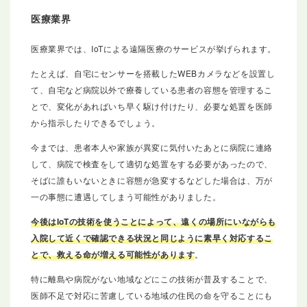
医療業界
医療業界では、IoTによる遠隔医療のサービスが挙げられます。
たとえば、自宅にセンサーを搭載したWEBカメラなどを設置し
て、自宅など病院以外で療養している患者の容態を管理するこ
とで、変化があればいち早く駆け付けたり、必要な処置を医師
から指示したりできるでしょう。
今までは、患者本人や家族が異変に気付いたあとに病院に連絡
して、病院で検査をして適切な処置をする必要があったので、
そばに誰もいないときに容態が急変するなどした場合は、万が
一の事態に遭遇してしまう可能性がありました。
今後はIoTの技術を使うことによって、遠くの場所にいながらも
入院して近くで確認できる状況と同じように素早く対応するこ
とで、救える命が増える可能性があります
。
特に離島や病院がない地域などにこの技術が普及することで、
医師不足で対応に苦慮している地域の住民の命を守ることにも