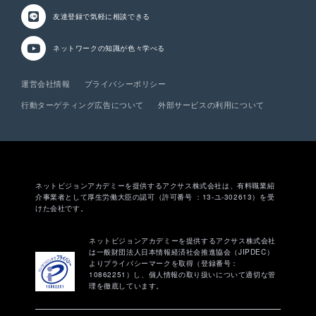
友達登録で気軽に相談
できる
ネットワークの知識が
色々学べる
運営会社情報
プライバシーポリシー
行動ターゲティング広告について
外部サービスの利用について
ネットビジョンアカデミーを提供するアクサス株式会社は、有料職業紹
介事業者として厚生労働大臣の認可（許可番号 ：13-ユ-302613）を受
けた会社です。
ネットビジョンアカデミーを提供するアクサス株式会社
は一般財団法人日本情報経済社会推進協会（JIPDEC）
よりプライバシーマークを取得（登録番号：
10862251）し、個人情報の取り扱いについて適切な管
理を徹底しています。