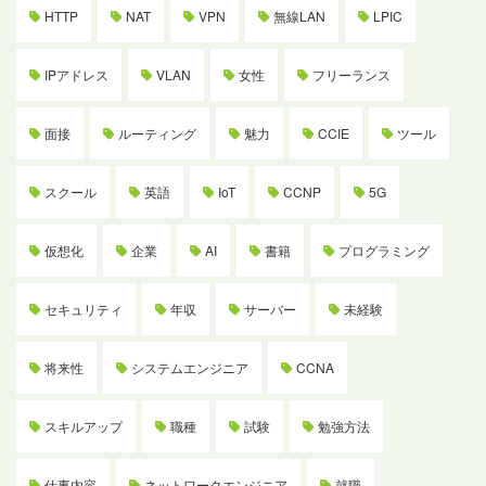
HTTP
NAT
VPN
無線LAN
LPIC
IPアドレス
VLAN
女性
フリーランス
面接
ルーティング
魅力
CCIE
ツール
スクール
英語
IoT
CCNP
5G
仮想化
企業
AI
書籍
プログラミング
セキュリティ
年収
サーバー
未経験
将来性
システムエンジニア
CCNA
スキルアップ
職種
試験
勉強方法
仕事内容
ネットワークエンジニア
就職