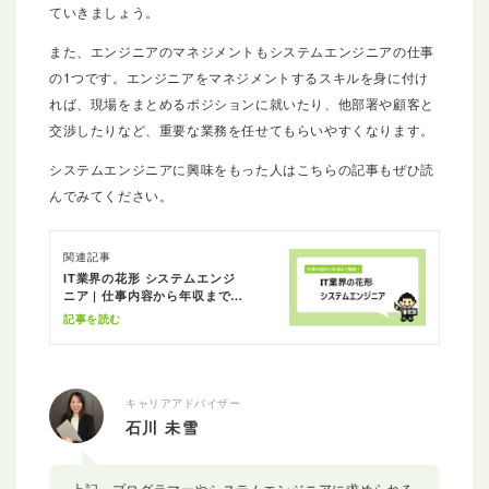
ていきましょう。
また、エンジニアのマネジメントもシステムエンジニアの仕事
の1つです。エンジニアをマネジメントするスキルを身に付け
れば、現場をまとめるポジションに就いたり、他部署や顧客と
交渉したりなど、重要な業務を任せてもらいやすくなります。
システムエンジニアに興味をもった人はこちらの記事もぜひ読
んでみてください。
関連記事
IT業界の花形 システムエンジ
ニア | 仕事内容から年収まで解
説
記事を読む
キャリアアドバイザー
石川 未雪
上記、プログラマーやシステムエンジニアに求められる