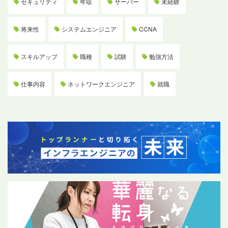
セキュリティ
年収
サーバー
未経験
将来性
システムエンジニア
CCNA
スキルアップ
職種
試験
勉強方法
仕事内容
ネットワークエンジニア
就職