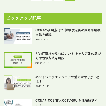
の
ペ
ー
ピックアップ記事
ジ
送
CCNAの合格点は？ 試験改定後の傾向や勉強
り
方法を解説
2022.04.27
どのIT資格を取ればいい？ キャリア別の選び
方や勉強方法を解説！
2022.01.24
ネットワークエンジニアの魅力ややりがいと
は？
2022.01.12
CCNAとCCENTとCCTの違いを徹底解剖す
る！