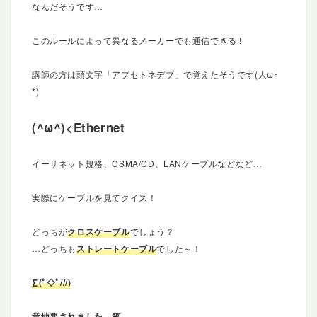
なんだそうです…
このルールによって異なるメーカーでも通信できる!!
講師の方は頭文字「アプセトネデブ」で覚えたそうです(人ω･
*)
Ethernet
イーサネット規格、CSMA/CD、LANケーブルなどなど…
実際にケーブルを見てクイズ！
どっちが
クロスケーブル
でしょう？
…どっちも
ストレートケーブル
でした～！
∑(ﾟ◇ﾟ///)
意地悪されました…笑