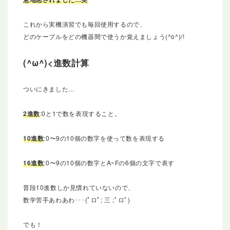
これから実機演習でも毎回使用するので、
どのケーブルをどの機器間で使うか覚えましょう(^o^)/!
進数計算
ついにきました…
2進数
:0と1で数を表現すること。
10進数
:0〜9の10個の数字を使って数を表現する
16進数
:0〜9の10個の数字とA~Fの6個の文字で表す
普段10進数しか見慣れていないので、
数学苦手あわあわ･･･(ﾟロﾟ; 三 ;ﾟロﾟ)
でも！