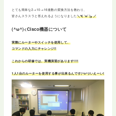
とても簡単な2→10→16進数の変換方法を教わり、
皆さんスラスラと答えれるようになりました
＼٩( ‘ω’ )و ／
Cisco機器について
実際にルーターやスイッチを使用して、
コマンドの入力にチャレンジ!!
これからの研修では、実機演習があります!!!!
1人1台のルーターを使用する事が出来るんです(^o^)/いえーい!